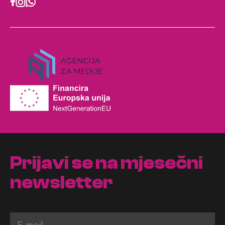
Prijavi se na mjesečni
newsletter