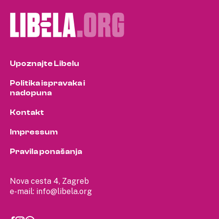
Upoznajte Libelu
Politika ispravaka i
nadopuna
Kontakt
Impressum
Pravila ponašanja
Nova cesta 4, Zagreb
e-mail:
info@libela.org