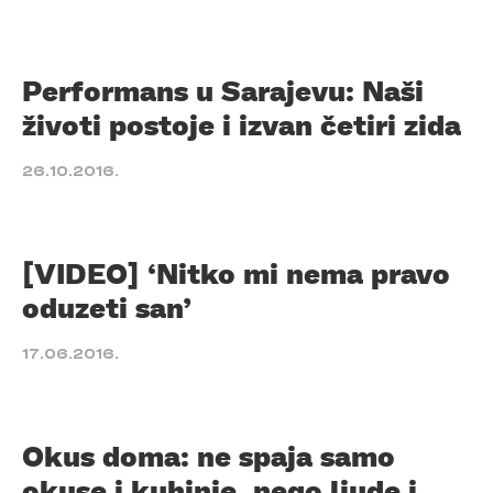
Performans u Sarajevu: Naši
životi postoje i izvan četiri zida
26.10.2016.
[VIDEO] ‘Nitko mi nema pravo
oduzeti san’
17.06.2016.
Okus doma: ne spaja samo
okuse i kuhinje, nego ljude i