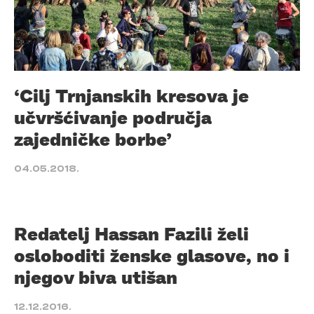
‘Cilj Trnjanskih kresova je
učvršćivanje područja
zajedničke borbe’
04.05.2018.
Redatelj Hassan Fazili želi
osloboditi ženske glasove, no i
njegov biva utišan
12.12.2016.