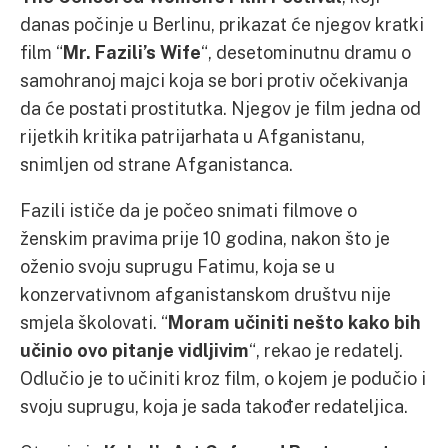
danas počinje u Berlinu, prikazat će njegov kratki
film “
Mr. Fazili’s Wife
“, desetominutnu dramu o
samohranoj majci koja se bori protiv očekivanja
da će postati prostitutka. Njegov je film jedna od
rijetkih kritika patrijarhata u Afganistanu,
snimljen od strane Afganistanca.
Fazili ističe da je počeo snimati filmove o
ženskim pravima prije 10 godina, nakon što je
oženio svoju suprugu Fatimu, koja se u
konzervativnom afganistanskom društvu nije
smjela školovati. “
Moram
učiniti nešto kako bih
učinio ovo pitanje vidljivim
“, rekao je redatelj.
Odlučio je to učiniti kroz film, o kojem je podučio i
svoju suprugu, koja je sada također redateljica.