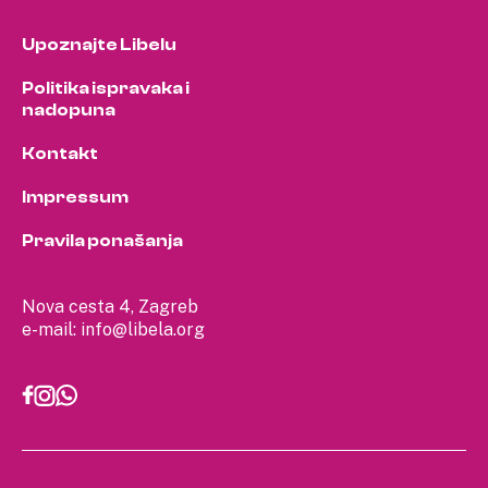
Upoznajte Libelu
Politika ispravaka i
nadopuna
Kontakt
Impressum
Pravila ponašanja
Nova cesta 4, Zagreb
e-mail:
info@libela.org