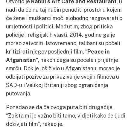
Otvorio je
Kabul’s Art Cafe and Restaurant
, u
nadi da će na taj način ponuditi prostor u kojem
će žene i muškarci moći slobodno razgovarati o
umjetnosti i politici. Međutim, zbog pritiska
policije i religijskih vlasti, 2014. godine ga je
morao zatvoriti. Istovremeno, talibani su počeli
kritizirati njegov posljednji film, “
Peace in
Afganistan
“, nakon čega su počele i prijetnje
smrću. Dok je još živio u Afganistanu, morao je
odbijati pozive za prikazivanje svojih filmova u
SAD-u i Velikoj Britaniji zbog ograničenja
putovanja.
Ponadao se da će ovoga puta biti drugačije.
“Zaista mi je važno biti tamo, vidjeti kako će ljudi
doživjeti film”, rekao je.