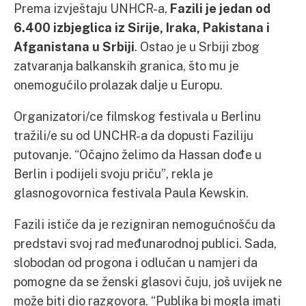
Prema izvještaju UNHCR-a,
Fazili je jedan od
6.400 izbjeglica iz Sirije, Iraka, Pakistana i
Afganistana u Srbiji
. Ostao je u Srbiji zbog
zatvaranja balkanskih granica, što mu je
onemogućilo prolazak dalje u Europu.
Organizatori/ce filmskog festivala u Berlinu
tražili/e su od UNCHR-a da dopusti Faziliju
putovanje. “Očajno želimo da Hassan dođe u
Berlin i podijeli svoju priču”, rekla je
glasnogovornica festivala Paula Kewskin.
Fazili ističe da je rezigniran nemogućnošću da
predstavi svoj rad međunarodnoj publici. Sada,
slobodan od progona i odlučan u namjeri da
pomogne da se ženski glasovi čuju, još uvijek ne
može biti dio razgovora. “Publika bi mogla imati