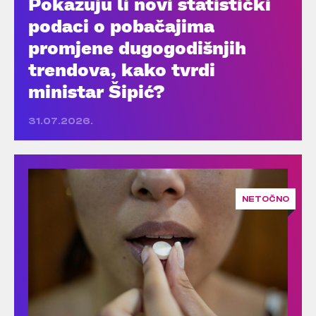
Pokazuju li novi statistički
podaci o pobačajima
promjene dugogodišnjih
trendova, kako tvrdi
ministar Šipić?
31.07.2026.
NETOČNO