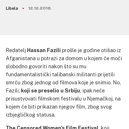
Libela
12.12.2016.
Redatelj
Hassan Fazili
prošle je godine otišao iz
Afganistana u potrazi za domom u kojem će moći
slobodno govoriti nakon što su mu
fundamentalistički talibanski militanti prijetili
smrću zbog jednog od filmova koje je snimio. No,
Fazili,
koji se preselio u Srbiju
, ipak neće
prisustvovati filmskom festivalu u Njemačkoj, na
kojem će biti prikazan njegov film, zbog svog
izbjegličkog statusa.
The Censored Women’s Film Festival
, koji