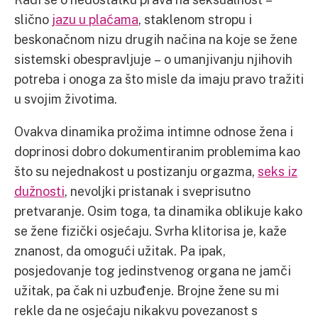
slično
jazu u plaćama
, staklenom stropu i
beskonačnom nizu drugih načina na koje se žene
sistemski obespravljuje – o umanjivanju njihovih
potreba i onoga za što misle da imaju pravo tražiti
u svojim životima.
Ovakva dinamika prožima intimne odnose žena i
doprinosi dobro dokumentiranim problemima kao
što su nejednakost u postizanju orgazma,
seks iz
dužnosti
, nevoljki pristanak i sveprisutno
pretvaranje. Osim toga, ta dinamika oblikuje kako
se žene fizički osjećaju. Svrha klitorisa je, kaže
znanost, da omogući užitak. Pa ipak,
posjedovanje tog jedinstvenog organa ne jamči
užitak, pa čak ni uzbuđenje. Brojne žene su mi
rekle da ne osjećaju nikakvu povezanost s