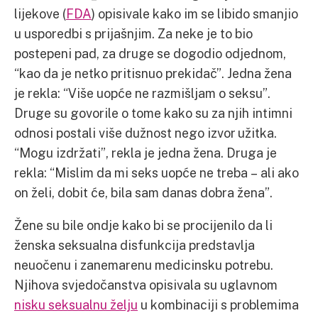
lijekove (
FDA
) opisivale kako im se libido smanjio
u usporedbi s prijašnjim. Za neke je to bio
postepeni pad, za druge se dogodio odjednom,
“kao da je netko pritisnuo prekidač”. Jedna žena
je rekla: “Više uopće ne razmišljam o seksu”.
Druge su govorile o tome kako su za njih intimni
odnosi postali više dužnost nego izvor užitka.
“Mogu izdržati”, rekla je jedna žena. Druga je
rekla: “Mislim da mi seks uopće ne treba – ali ako
on želi, dobit će, bila sam danas dobra žena”.
Žene su bile ondje kako bi se procijenilo da li
ženska seksualna disfunkcija predstavlja
neuočenu i zanemarenu medicinsku potrebu.
Njihova svjedočanstva opisivala su uglavnom
nisku seksualnu želju
u kombinaciji s problemima