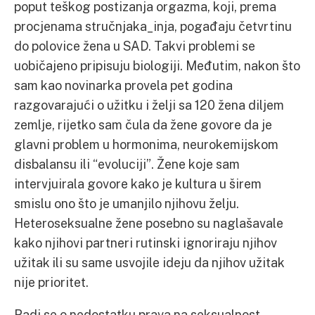
poput teškog postizanja orgazma, koji, prema
procjenama stručnjaka_inja, pogađaju četvrtinu
do polovice žena u SAD. Takvi problemi se
uobičajeno pripisuju biologiji. Međutim, nakon što
sam kao novinarka provela pet godina
razgovarajući o užitku i želji sa 120 žena diljem
zemlje, rijetko sam čula da žene govore da je
glavni problem u hormonima, neurokemijskom
disbalansu ili “evoluciji”. Žene koje sam
intervjuirala govore kako je kultura u širem
smislu ono što je umanjilo njihovu želju.
Heteroseksualne žene posebno su naglašavale
kako njihovi partneri rutinski ignoriraju njihov
užitak ili su same usvojile ideju da njihov užitak
nije prioritet.
Radi se o nedostatku prava na seksualnost –