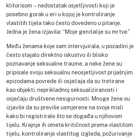
klitorisom – nedostatak osjetljivosti koji je
posebno gorak u eri u kojoj je kontroliranje
vlastitih tijela tako često dovedeno u pitanje.
Jedna je žena izjavila: “Moje genitalije su mrtve.”
Među ženama koje sam intervjuirala, u pozadini je
često stajalo direktno iskustvo ili blisko
poznavanje seksualne traume, a neke žene su
pripisale svoju seksualnu neosjetljivost prijašnjim
epizodama povrede ili osjećaja da su tretirane
kao objekti, neprikladnoj seksualiziranosti i
osjećaju društvene nesigurnosti. Mnoge žene su
izjavile da su previše usmjerene na svoje misli
kako bi registrirale što se događa u njihovom
tijelu. Krajnje ih ometa kritičnost prema vlastitom
tijelu, kontroliranje vlastitog izgleda, požurivanje