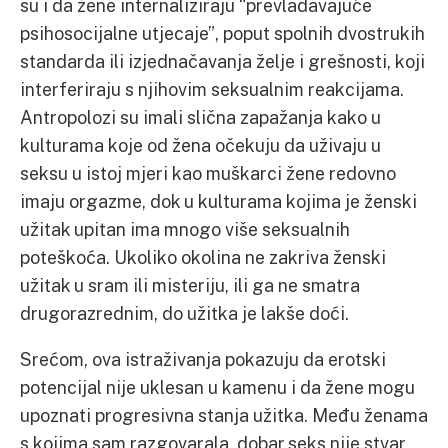
su i da žene internaliziraju “prevladavajuće
psihosocijalne utjecaje”, poput spolnih dvostrukih
standarda ili izjednačavanja želje i grešnosti, koji
interferiraju s njihovim seksualnim reakcijama.
Antropolozi su imali slična zapažanja kako u
kulturama koje od žena očekuju da uživaju u
seksu u istoj mjeri kao muškarci žene redovno
imaju orgazme, dok u kulturama kojima je ženski
užitak upitan ima mnogo više seksualnih
poteškoća. Ukoliko okolina ne zakriva ženski
užitak u sram ili misteriju, ili ga ne smatra
drugorazrednim, do užitka je lakše doći.
Srećom, ova istraživanja pokazuju da erotski
potencijal nije uklesan u kamenu i da žene mogu
upoznati progresivna stanja užitka. Među ženama
s kojima sam razgovarala, dobar seks nije stvar