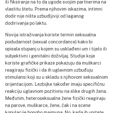
ili fiksiranje na to da ugode svojim partnerima na
vlastitu štetu. Prema njihovim iskazima, intimni
dodir nije ništa uzbudljiviji od laganog
dodirivanja po laktu.
Novija istraživanja koriste termin seksualna
podudarnost (sexual concordance) kako bi
opisala stupanj u kojem su usklađeni um i tijelo ili
subjektivni i genitalni doživljaj. Studije koje
koriste grafičke prikaze pokazuju da muškarci
reagiraju fizički i da ih uglavnom uzbuđuju
stimulansi koji su u skladu s njihovom seksualnom
orijentacijom. Lezbijke također imaju specifičnu
reakciju uglavnom pozitivnu na slike drugih žena.
Međutim, heteroseksualne žene fizički reagiraju
na parove, muškarce, žene, čak i na scene
kopulacije bonobo majmuna. No, kada ih upitate