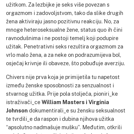
užitkom. Za lezbijke je seks više povezan s
orgazmom i zadovoljstvom, tako da slike drugih
žena aktiviraju jasno pozitivnu reakciju. No, za
mnoge heteroseksualne žene, status quo ih čini
ravnodušnima i ne postoji temelj koji podupire
užitak. Penetrativni seks rezultira orgazmom za
vrlo malo žena, a za neke on podrazumijeva bol,
osjećaj krivnje ili obaveze, što pobuđuje averziju.
Chivers nije prva koja je primijetila tu napetost
između ženske sposobnosti za senzualnost i
stvarnog užitka. Prije pola stoljeća, pioniri_ke
istraživači_ce
William Masters i Virginia
Johnson
dokumentirali_e su žensku seksualnost
te tvrdili_e da raspon i dubina njihova užitka
“apsolutno nadmašuje mušku”. Međutim, otkrili