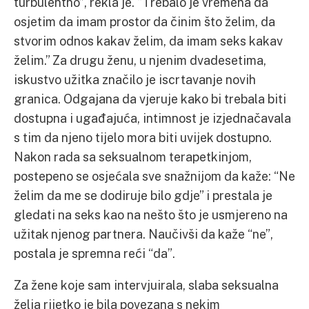
turbulentno”, rekla je. “Trebalo je vremena da
osjetim da imam prostor da činim što želim, da
stvorim odnos kakav želim, da imam seks kakav
želim.” Za drugu ženu, u njenim dvadesetima,
iskustvo užitka značilo je iscrtavanje novih
granica. Odgajana da vjeruje kako bi trebala biti
dostupna i ugađajuća, intimnost je izjednačavala
s tim da njeno tijelo mora biti uvijek dostupno.
Nakon rada sa seksualnom terapetkinjom,
postepeno se osjećala sve snažnijom da kaže: “Ne
želim da me se dodiruje bilo gdje” i prestala je
gledati na seks kao na nešto što je usmjereno na
užitak njenog partnera. Naučivši da kaže “ne”,
postala je spremna reći “da”.
Za žene koje sam intervjuirala, slaba seksualna
želja rijetko je bila povezana s nekim