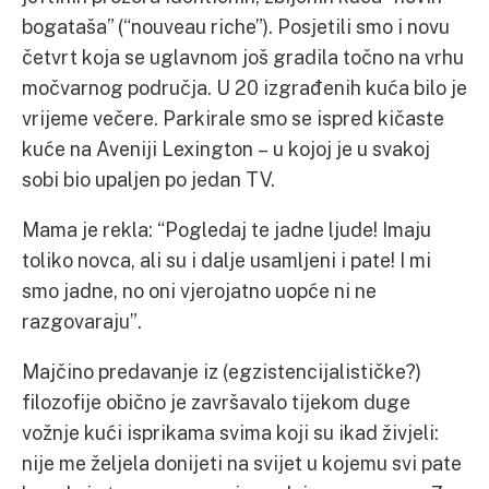
bogataša” (“nouveau riche”). Posjetili smo i novu
četvrt koja se uglavnom još gradila točno na vrhu
močvarnog područja. U 20 izgrađenih kuća bilo je
vrijeme večere. Parkirale smo se ispred kičaste
kuće na Aveniji Lexington – u kojoj je u svakoj
sobi bio upaljen po jedan TV.
Mama je rekla: “Pogledaj te jadne ljude! Imaju
toliko novca, ali su i dalje usamljeni i pate! I mi
smo jadne, no oni vjerojatno uopće ni ne
razgovaraju”.
Majčino predavanje iz (egzistencijalističke?)
filozofije obično je završavalo tijekom duge
vožnje kući isprikama svima koji su ikad živjeli:
nije me željela donijeti na svijet u kojemu svi pate