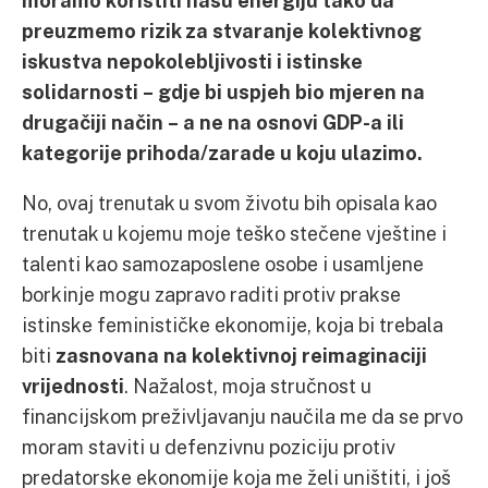
moramo koristiti našu energiju tako da
preuzmemo rizik za stvaranje kolektivnog
iskustva nepokolebljivosti i istinske
solidarnosti – gdje bi uspjeh bio mjeren na
drugačiji način – a ne na osnovi GDP-a ili
kategorije prihoda/zarade u koju ulazimo.
No, ovaj trenutak u svom životu bih opisala kao
trenutak u kojemu moje teško stečene vještine i
talenti kao samozaposlene osobe i usamljene
borkinje mogu zapravo raditi protiv prakse
istinske feminističke ekonomije, koja bi trebala
biti
zasnovana na kolektivnoj reimaginaciji
vrijednosti
. Nažalost, moja stručnost u
financijskom preživljavanju naučila me da se prvo
moram staviti u defenzivnu poziciju protiv
predatorske ekonomije koja me želi uništiti, i još