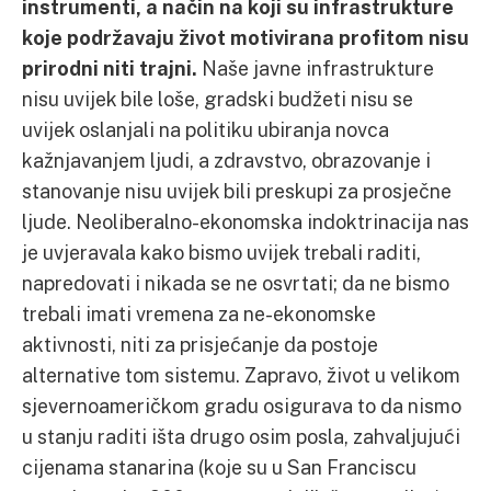
instrumenti, a način na koji su infrastrukture
koje podržavaju život motivirana profitom nisu
prirodni niti trajni.
Naše javne infrastrukture
nisu uvijek bile loše, gradski budžeti nisu se
uvijek oslanjali na politiku ubiranja novca
kažnjavanjem ljudi, a zdravstvo, obrazovanje i
stanovanje nisu uvijek bili preskupi za prosječne
ljude. Neoliberalno-ekonomska indoktrinacija nas
je uvjeravala kako bismo uvijek trebali raditi,
napredovati i nikada se ne osvrtati; da ne bismo
trebali imati vremena za ne-ekonomske
aktivnosti, niti za prisjećanje da postoje
alternative tom sistemu. Zapravo, život u velikom
sjevernoameričkom gradu osigurava to da nismo
u stanju raditi išta drugo osim posla, zahvaljujući
cijenama stanarina (koje su u San Franciscu