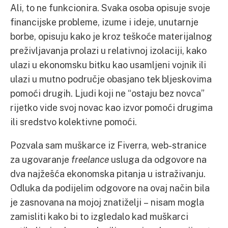
Ali, to ne funkcionira. Svaka osoba opisuje svoje
financijske probleme, izume i ideje, unutarnje
borbe, opisuju kako je kroz teškoće materijalnog
preživljavanja prolazi u relativnoj izolaciji, kako
ulazi u ekonomsku bitku kao usamljeni vojnik ili
ulazi u mutno područje obasjano tek bljeskovima
pomoći drugih. Ljudi koji ne “ostaju bez novca”
rijetko vide svoj novac kao izvor pomoći drugima
ili sredstvo kolektivne pomoći.
Pozvala sam muškarce iz Fiverra, web-stranice
za ugovaranje
freelance
usluga da odgovore na
dva najžešća ekonomska pitanja u istraživanju.
Odluka da podijelim odgovore na ovaj način bila
je zasnovana na mojoj znatiželji – nisam mogla
zamisliti kako bi to izgledalo kad muškarci