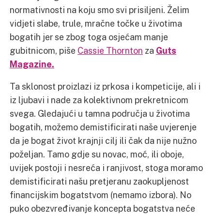
normativnosti na koju smo svi prisiljeni. Želim
vidjeti slabe, trule, mračne točke u životima
bogatih jer se zbog toga osjećam manje
gubitnicom, piše
Cassie Thornton
za
Guts
Magazine.
Ta sklonost proizlazi iz prkosa i kompeticije, ali i
iz ljubavi i nade za kolektivnom prekretnicom
svega. Gledajući u tamna područja u životima
bogatih, možemo demistificirati naše uvjerenje
da je bogat život krajnji cilj ili čak da nije nužno
poželjan. Tamo gdje su novac, moć, ili oboje,
uvijek postoji i nesreća i ranjivost, stoga moramo
demistificirati našu pretjeranu zaokupljenost
financijskim bogatstvom (nemamo izbora). No
puko obezvređivanje koncepta bogatstva neće