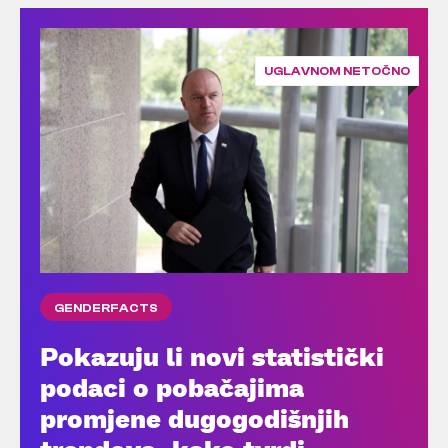
UGLAVNOM NETOČNO
GENDERFACTS
Pokazuju li novi statistički
podaci o pobačajima
promjene dugogodišnjih