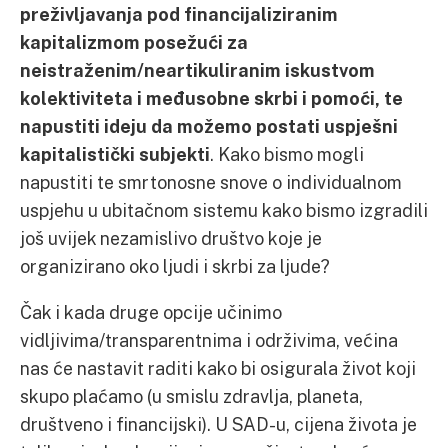
preživljavanja pod financijaliziranim
kapitalizmom posežući za
neistraženim/neartikuliranim iskustvom
kolektiviteta i međusobne skrbi i pomoći, te
napustiti ideju da možemo postati uspješni
kapitalistički subjekti
. Kako bismo mogli
napustiti te smrtonosne snove o individualnom
uspjehu u ubitačnom sistemu kako bismo izgradili
još uvijek nezamislivo društvo koje je
organizirano oko ljudi i skrbi za ljude?
Čak i kada druge opcije učinimo
vidljivima/transparentnima i održivima, većina
nas će nastavit raditi kako bi osigurala život koji
skupo plaćamo (u smislu zdravlja, planeta,
društveno i financijski). U SAD-u, cijena života je