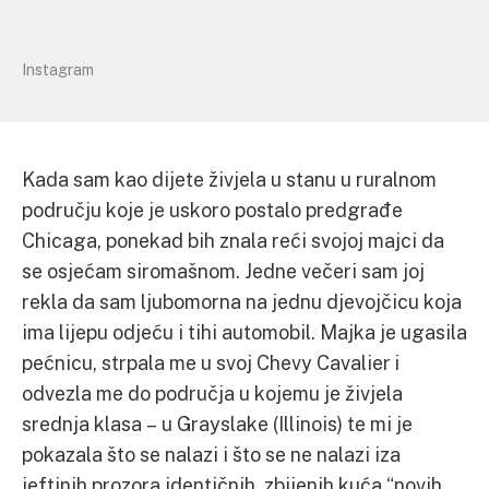
Instagram
Kada sam kao dijete živjela u stanu u ruralnom
području koje je uskoro postalo predgrađe
Chicaga, ponekad bih znala reći svojoj majci da
se osjećam siromašnom. Jedne večeri sam joj
rekla da sam ljubomorna na jednu djevojčicu koja
ima lijepu odjeću i tihi automobil. Majka je ugasila
pećnicu, strpala me u svoj Chevy Cavalier i
odvezla me do područja u kojemu je živjela
srednja klasa – u Grayslake (Illinois) te mi je
pokazala što se nalazi i što se ne nalazi iza
jeftinih prozora identičnih, zbijenih kuća “novih