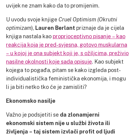
uvijek ne znam kako da to promijenim.
U uvodu svoje knjige
Cruel Optimism (
Okrutni
optimizam
),
Lauren Berlant
priznaje da je cijela
knjiga nastala kao
proprioceptivno pisanje – kao
reakcija koja je pred-svjesna, gotovo muskularna
– u kojoj je ona subjekt koji je, s ožiljcima, preživio
nasilne okolnosti koje sada opisuje
. Kao subjekt
kojega to pogađa, pitam se kako izgleda post-
individualistička feministička ekonomija, i mogu
li ja biti netko tko će je zamisliti?
Ekonomsko nasilje
Važno je podsjetiti se
da zlonamjerni
ekonomski sistem nije u službi života ili
življenja – taj sistem izvlači profit od ljudi