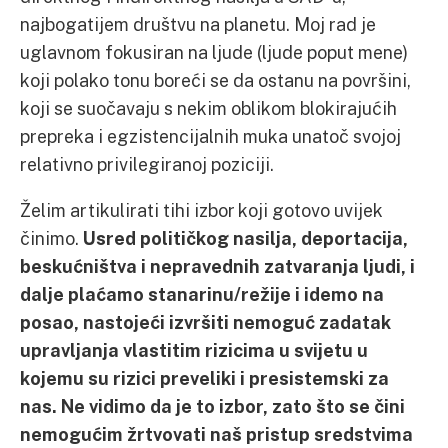
najbogatijem društvu na planetu. Moj rad je
uglavnom fokusiran na ljude (ljude poput mene)
koji polako tonu boreći se da ostanu na površini,
koji se suočavaju s nekim oblikom blokirajućih
prepreka i egzistencijalnih muka unatoč svojoj
relativno privilegiranoj poziciji.
Želim artikulirati tihi izbor koji gotovo uvijek
činimo.
Usred političkog nasilja, deportacija,
beskućništva i nepravednih zatvaranja ljudi, i
dalje plaćamo stanarinu/režije i idemo na
posao, nastojeći izvršiti nemoguć zadatak
upravljanja vlastitim rizicima u svijetu u
kojemu su rizici preveliki i presistemski za
nas. Ne vidimo da je to izbor, zato što se čini
nemogućim žrtvovati naš pristup sredstvima