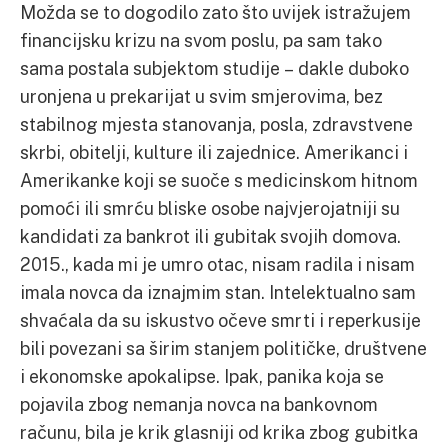
Možda se to dogodilo zato što uvijek istražujem
financijsku krizu na svom poslu, pa sam tako
sama postala subjektom studije – dakle duboko
uronjena u prekarijat u svim smjerovima, bez
stabilnog mjesta stanovanja, posla, zdravstvene
skrbi, obitelji, kulture ili zajednice. Amerikanci i
Amerikanke koji se suoče s medicinskom hitnom
pomoći ili smrću bliske osobe najvjerojatniji su
kandidati za bankrot ili gubitak svojih domova.
2015., kada mi je umro otac, nisam radila i nisam
imala novca da iznajmim stan. Intelektualno sam
shvaćala da su iskustvo očeve smrti i reperkusije
bili povezani sa širim stanjem političke, društvene
i ekonomske apokalipse. Ipak, panika koja se
pojavila zbog nemanja novca na bankovnom
računu, bila je krik glasniji od krika zbog gubitka