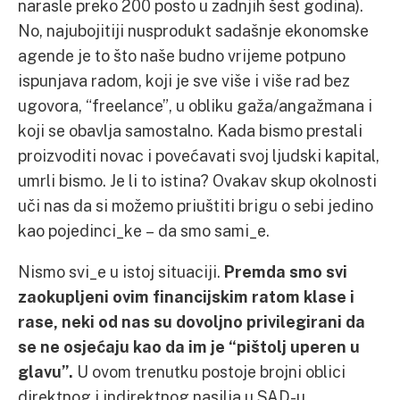
narasle preko 200 posto u zadnjih šest godina).
No, najubojitiji nusprodukt sadašnje ekonomske
agende je to što naše budno vrijeme potpuno
ispunjava radom, koji je sve više i više rad bez
ugovora, “freelance”, u obliku gaža/angažmana i
koji se obavlja samostalno. Kada bismo prestali
proizvoditi novac i povećavati svoj ljudski kapital,
umrli bismo. Je li to istina? Ovakav skup okolnosti
uči nas da si možemo priuštiti brigu o sebi jedino
kao pojedinci_ke – da smo sami_e.
Nismo svi_e u istoj situaciji.
Premda smo svi
zaokupljeni ovim financijskim ratom klase i
rase, neki od nas su dovoljno privilegirani da
se ne osjećaju kao da im je “pištolj uperen u
glavu”.
U ovom trenutku postoje brojni oblici
direktnog i indirektnog nasilja u SAD-u,