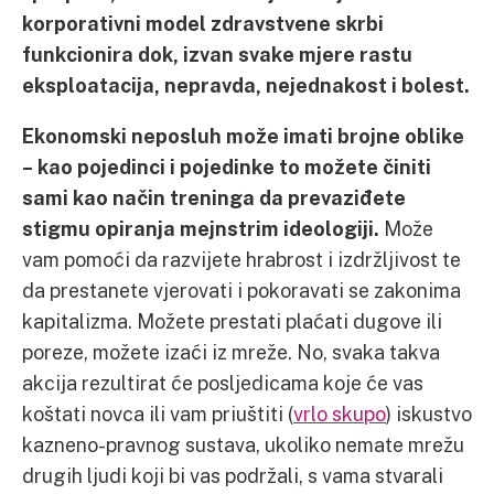
korporativni model zdravstvene skrbi
funkcionira dok, izvan svake mjere rastu
eksploatacija, nepravda, nejednakost i bolest.
Ekonomski neposluh može imati brojne oblike
– kao pojedinci i pojedinke to možete činiti
sami kao način treninga da prevaziđete
stigmu opiranja mejnstrim ideologiji.
Može
vam pomoći da razvijete hrabrost i izdržljivost te
da prestanete vjerovati i pokoravati se zakonima
kapitalizma. Možete prestati plaćati dugove ili
poreze, možete izaći iz mreže. No, svaka takva
akcija rezultirat će posljedicama koje će vas
koštati novca ili vam priuštiti (
vrlo skupo
) iskustvo
kazneno-pravnog sustava, ukoliko nemate mrežu
drugih ljudi koji bi vas podržali, s vama stvarali