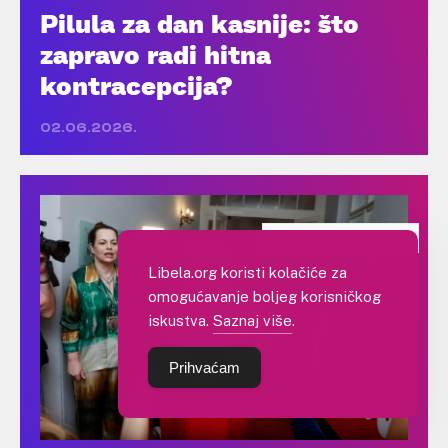
Pilula za dan kasnije: što
zapravo radi hitna
kontracepcija?
02.06.2026.
MJEŠOVITA PORUKA
Libela.org koristi kolačiće za
omogućavanje boljeg korisničkog
iskustva.
Saznaj više
.
Prihvaćam