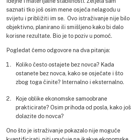
idejne i materijalne stabilnosti. Željela sam
saznati tko još osim mene osjeća nelagodu u
svijetu i približiti im se. Ovo istraživanje nije bilo
objektivno, planirano ili smišljeno kako bi dalo
korisne rezultate. Bio je to poziv u pomoć.
Pogledat ćemo odgovore na dva pitanja:
Koliko često ostajete bez novca? Kada
ostanete bez novca, kako se osjećate i što
zbog toga činite? Internalno i eksternalno.
Koje oblike ekonomske samoobrane
prakticirate? Osim prihoda od posla, kako još
dolazite do novca?
Ono što je istraživanje pokazalo nije moguće
kvantificirati niti upućuje na ikakve ekonomske