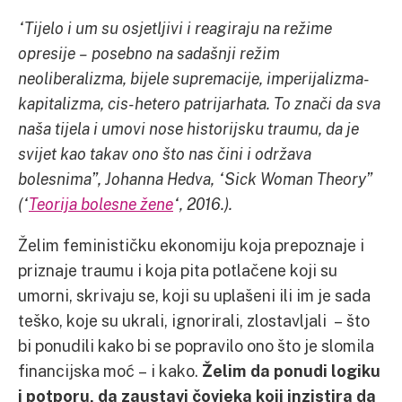
“Tijelo i um su osjetljivi i reagiraju na režime
opresije – posebno na sadašnji režim
neoliberalizma, bijele supremacije, imperijalizma-
kapitalizma, cis-hetero patrijarhata. To znači da sva
naša tijela i umovi nose historijsku traumu, da je
svijet kao takav ono što nas čini i održava
bolesnima”, Johanna Hedva, “Sick Woman Theory”
(“
Teorija bolesne žene
“, 2016.).
Želim feminističku ekonomiju koja prepoznaje i
priznaje traumu i koja pita potlačene koji su
umorni, skrivaju se, koji su uplašeni ili im je sada
teško, koje su ukrali, ignorirali, zlostavljali – što
bi ponudili kako bi se popravilo ono što je slomila
financijska moć – i kako.
Želim da ponudi logiku
i potporu, da zaustavi čovjeka koji inzistira da