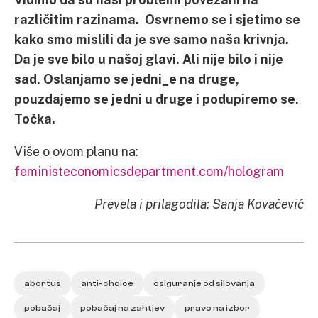
različitim razinama. Osvrnemo se i sjetimo se
kako smo mislili da je sve samo naša krivnja.
Da je sve bilo u našoj glavi. Ali nije bilo i nije
sad. Oslanjamo se jedni_e na druge,
pouzdajemo se jedni u druge i podupiremo se.
Točka.
Više o ovom planu na:
feministeconomicsdepartment.com/hologram
Prevela i prilagodila: Sanja Kovačević
abortus
anti-choice
osiguranje od silovanja
pobačaj
pobačaj na zahtjev
pravo na izbor