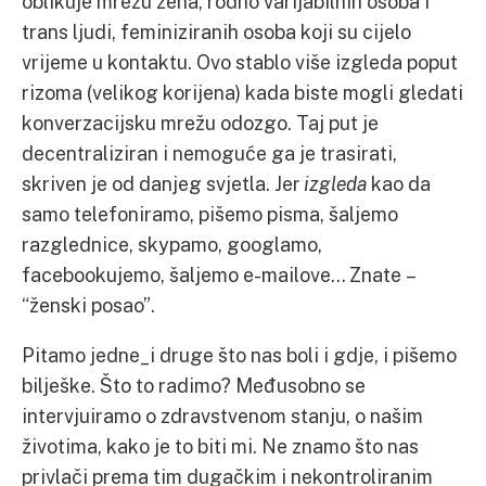
oblikuje mrežu žena, rodno varijabilnih osoba i
trans ljudi, feminiziranih osoba koji su cijelo
vrijeme u kontaktu. Ovo stablo više izgleda poput
rizoma (velikog korijena) kada biste mogli gledati
konverzacijsku mrežu odozgo. Taj put je
decentraliziran i nemoguće ga je trasirati,
skriven je od danjeg svjetla. Jer
izgleda
kao da
samo telefoniramo, pišemo pisma, šaljemo
razglednice, skypamo, googlamo,
facebookujemo, šaljemo e-mailove… Znate –
“ženski posao”.
Pitamo jedne_i druge što nas boli i gdje, i pišemo
bilješke. Što to radimo? Međusobno se
intervjuiramo o zdravstvenom stanju, o našim
životima, kako je to biti mi. Ne znamo što nas
privlači prema tim dugačkim i nekontroliranim