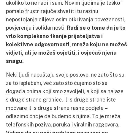
ukoliko to ne radi i sam. Novim ljudima je teško i
pomalo frustrirajuće shvatiti tu razinu
nepostojanja ciljeva osim otkrivanja povezanosti,
povjerenja i solidarnosti.
Radi se o tome da je to
vrlo kompleksno tkanje prijateljstva i
kolektivne odgovornosti, mreža koju ne možeš
vidjeti, ali je možeš osjetiti, i osjećaš njenu
snagu.
Neki ljudi napuštaju svoje poslove, ne zato što su
za to isplaćeni, već zato što čujemo što se
događa onima koji smo zavoljeli, a koji se nalaze
s druge strane granice. Ili s druge strane iste
močvare ili s druge strane rasne podjele –
odlazimo ondje da budemo s njima. To je mreža
telefonskih poziva, poruka i viralnih razgovora.
Vidimo da su naši problemi povezani na