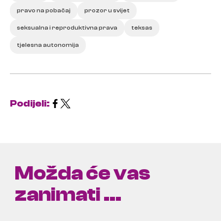
pravo na pobačaj
prozor u svijet
seksualna i reproduktivna prava
teksas
tjelesna autonomija
Podijeli:
Možda će vas
zanimati ...