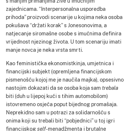
s manjim primanjima žive u imućnijim
zajednicama. “Interpersonalna usporedba
prihoda” proizvodi scenarije u kojima neka osoba
pokušava “držati korak” s Jonesonovima, a
natjecanje siromašne osobe s imućnima definira
vrijednost njezinog života. U tom scenariju imati
manje novca je neka vrsta smrti.
Kao feministička ekonomistkinja, umjetnica i
financijski subjekt (opremljena financijskom
pismenošću kojoj me je naučila majka), opsesivno
nastojim dokazati da se osoba koja sam
trebala
biti (duh u lijepoj kući s tihim automobilom)
istovremeno osjeća poput bijednog promašaja.
Neprekidno sam u potrazi za solidarnošću s
onima koji su trebali biti “pobjednici” u toj igri
financijskog
self-
menadžmenta i brutalne