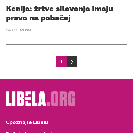
Kenija: žrtve silovanja imaju
pravo na pobačaj
14.06.2019.
Posts
1
pagination
Upoznajte Libelu