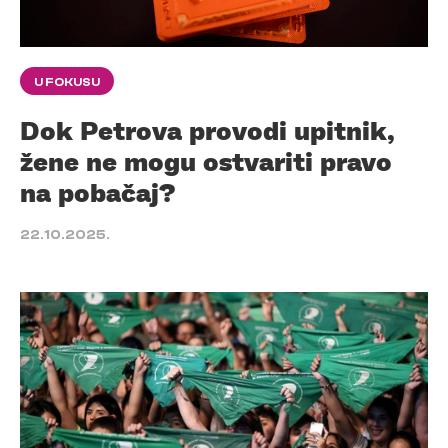
U FOKUSU
Dok Petrova provodi upitnik,
žene ne mogu ostvariti pravo
na pobačaj?
22.10.2025.