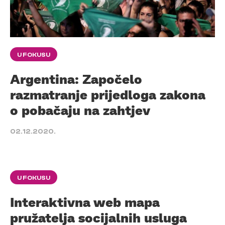
U FOKUSU
Argentina: Započelo
razmatranje prijedloga zakona
o pobačaju na zahtjev
02.12.2020.
U FOKUSU
Interaktivna web mapa
pružatelja socijalnih usluga