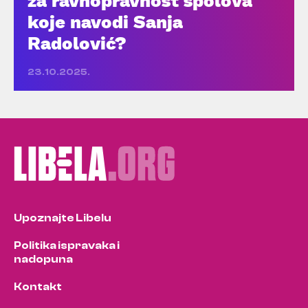
za ravnopravnost spolova
koje navodi Sanja
Radolović?
23.10.2025.
Upoznajte Libelu
Politika ispravaka i
nadopuna
Kontakt