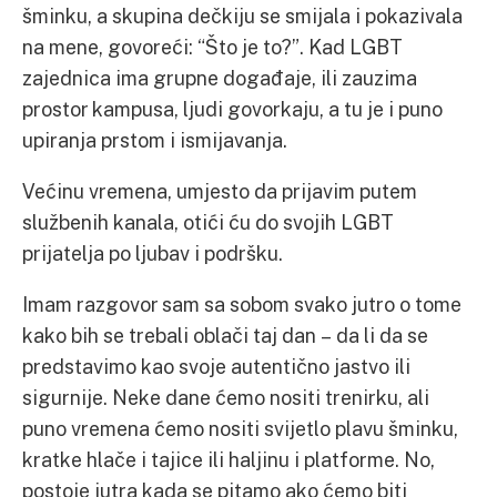
šminku, a skupina dečkiju se smijala i pokazivala
na mene, govoreći: “Što je to?”. Kad LGBT
zajednica ima grupne događaje, ili zauzima
prostor kampusa, ljudi govorkaju, a tu je i puno
upiranja prstom i ismijavanja.
Većinu vremena, umjesto da prijavim putem
službenih kanala, otići ću do svojih LGBT
prijatelja po ljubav i podršku.
Imam razgovor sam sa sobom svako jutro o tome
kako bih se trebali oblači taj dan – da li da se
predstavimo kao svoje autentično jastvo ili
sigurnije. Neke dane ćemo nositi trenirku, ali
puno vremena ćemo nositi svijetlo plavu šminku,
kratke hlače i tajice ili haljinu i platforme. No,
postoje jutra kada se pitamo ako ćemo biti