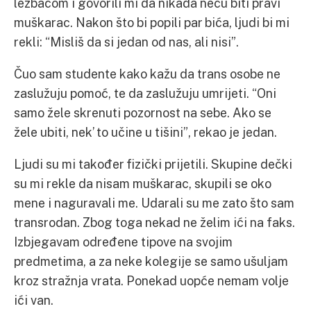
lezbačom i govorili mi da nikada neću biti pravi
muškarac. Nakon što bi popili par bića, ljudi bi mi
rekli: “Misliš da si jedan od nas, ali nisi”.
Čuo sam studente kako kažu da trans osobe ne
zaslužuju pomoć, te da zaslužuju umrijeti. “Oni
samo žele skrenuti pozornost na sebe. Ako se
žele ubiti, nek’ to učine u tišini”, rekao je jedan.
Ljudi su mi također fizički prijetili. Skupine dečki
su mi rekle da nisam muškarac, skupili se oko
mene i naguravali me. Udarali su me zato što sam
transrodan. Zbog toga nekad ne želim ići na faks.
Izbjegavam određene tipove na svojim
predmetima, a za neke kolegije se samo ušuljam
kroz stražnja vrata. Ponekad uopće nemam volje
ići van.