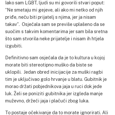
Iako sam LGBT, ljudi su mi govorili stvari poput:
“Ne smetaju mi gejeve, ali ako mi netko od njih
priđe, neću biti prijatelj s njima, jer ja nisam
takav”. Osjećala sam se previše uplašeno da se
suočim s takvim komentarima jer sam bila sretna
što sam stvorila neke prijatelje i nisam ih htjela
izgubiti.
Definitivno sam osjećala da je to kultura u kojoj
morate biti stereotipno muško da biste se
uklopili. Jedan obred inicijacije za muški ragbi
tim je uključivao golo hrvanje u blatu. Gubitnik je
morao držati pobjednikova jaja u ruci dok jede
luk. Želi se poniziti gubitnika jer izgleda manje
muževno, držeći jaja i plačući zbog luka.
To postaje očekivanje da to morate ignorirati. Ali