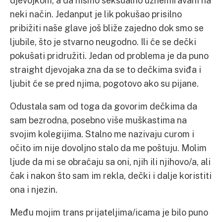
djevojkom, a da nismo seksualno uznemiravani na
neki način. Jedanput je lik pokušao prisilno
pribižiti naše glave još bliže zajedno dok smo se
ljubile, što je stvarno neugodno. Ili će se dečki
pokušati pridružiti. Jedan od problema je da puno
straight djevojaka zna da se to dečkima sviđa i
ljubit će se pred njima, pogotovo ako su pijane.
Odustala sam od toga da govorim dečkima da
sam bezrodna, posebno više muškastima na
svojim kolegijima. Stalno me nazivaju curom i
očito im nije dovoljno stalo da me poštuju. Molim
ljude da mi se obraćaju sa oni, njih ili njihovo/a, ali
čak i nakon što sam im rekla, dečki i dalje koristiti
ona i njezin.
Među mojim trans prijateljima/icama je bilo puno