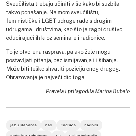
Sveučilišta trebaju učiniti više kako bi suzbila
takvo ponašanje. Na mom sveučilištu,
feminističke i LGBT udruge rade s drugim
udrugama i društvima, kao što je ragbi društvo,
educirajući ih kroz seminare i radionice.
To je otvorena rasprava, pa ako žele mogu
postavljati pitanja, bez ismijavanja ili šibanja.
Može biti teško shvatiti poziciju onog drugog.
Obrazovanje je najveći dio toga.
Prevela i prilagodila Marina Bubalo
jaz u plaćama
rad
radnice
radnici
rodni jaz u plaćama
uk
velika britanija