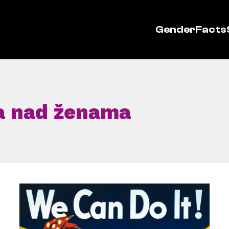
GenderFacts
ja nad ženama