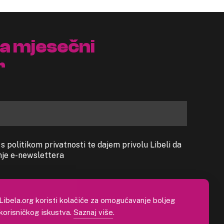
na mjesečni
r
 politikom privatnosti te dajem privolu Libeli da
anje e-newslettera
Libela.org koristi kolačiće za omogućavanje boljeg
korisničkog iskustva.
Saznaj više
.