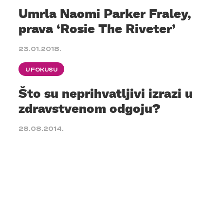
Umrla Naomi Parker Fraley,
prava ‘Rosie The Riveter’
23.01.2018.
U FOKUSU
Što su neprihvatljivi izrazi u
zdravstvenom odgoju?
28.08.2014.