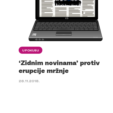
U FOKUSU
‘Zidnim novinama’ protiv
erupcije mržnje
26.11.2018.