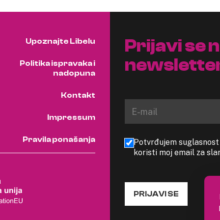
Prijavi se 
Upoznajte Libelu
newslette
Politika ispravaka i
nadopuna
Kontakt
Impressum
Pravila ponašanja
Potvrđujem suglasnost s
koristi moj email za sl
PRIJAVI SE