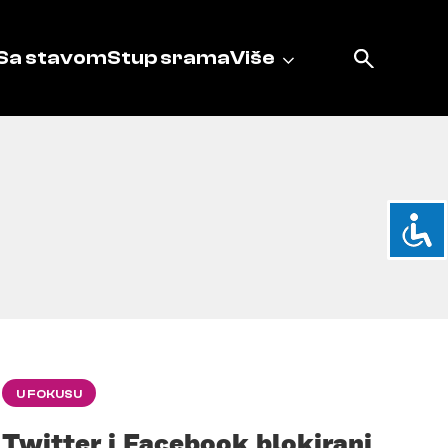
Sa stavom
Stup srama
Više
U FOKUSU
Twitter i Facebook blokirani