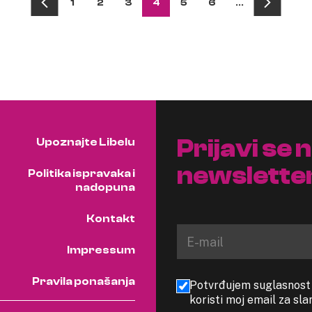
1
2
3
4
5
6
…
Prijavi se 
Upoznajte Libelu
newslette
Politika ispravaka i
nadopuna
Kontakt
Impressum
Pravila ponašanja
Potvrđujem suglasnost s
koristi moj email za sl