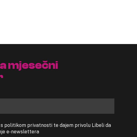
na mjesečni
r
 politikom privatnosti te dajem privolu Libeli da
anje e-newslettera