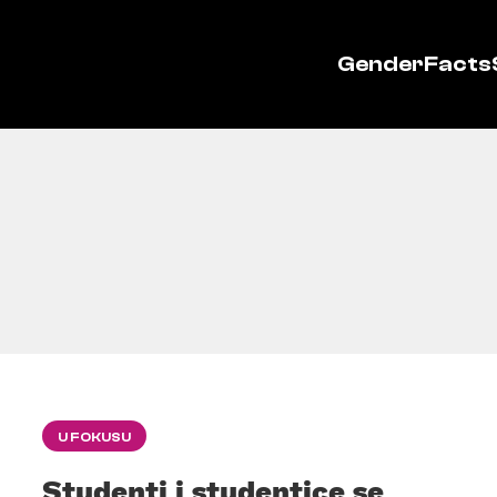
GenderFacts
U FOKUSU
Studenti i studentice se