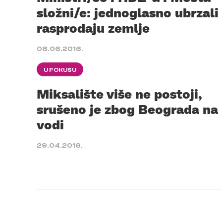
složni/e: jednoglasno ubrzali
rasprodaju zemlje
08.06.2016.
U FOKUSU
Miksalište više ne postoji,
srušeno je zbog Beograda na
vodi
29.04.2016.