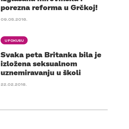
porezna reforma u Grčkoj!
09.05.2016.
U FOKUSU
Svaka peta Britanka bila je
izložena seksualnom
uznemiravanju u školi
22.02.2016.