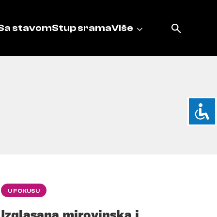
Sa stavom
Stup srama
Više
U FOKUSU
Izglasana mirovinska i