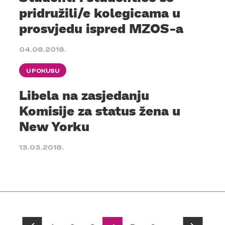
pridružili/e kolegicama u
prosvjedu ispred MZOS-a
04.06.2016.
U FOKUSU
Libela na zasjedanju
Komisije za status žena u
New Yorku
13.03.2016.