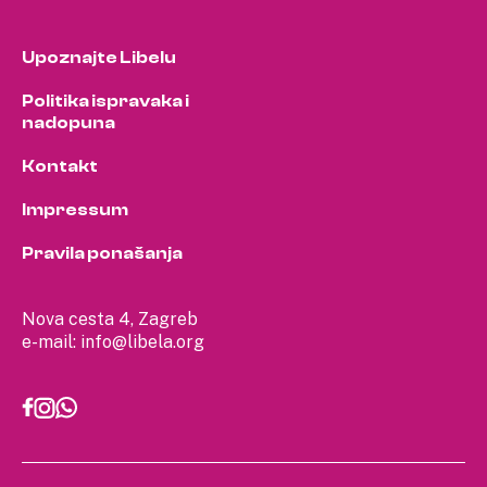
Upoznajte Libelu
Politika ispravaka i
nadopuna
Kontakt
Impressum
Pravila ponašanja
Nova cesta 4, Zagreb
e-mail:
info@libela.org