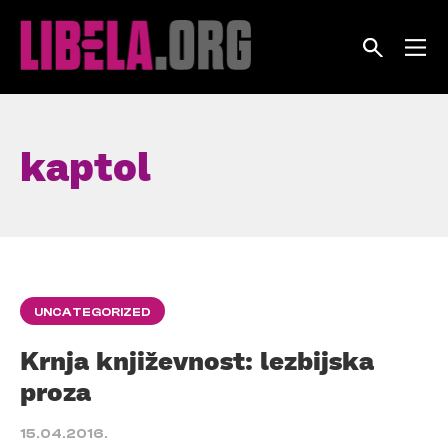
Skip
to
content
kaptol
UNCATEGORIZED
Krnja književnost: lezbijska
proza
15.04.2016.