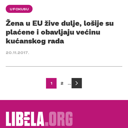
U FOKUSU
Žena u EU žive dulje, lošije su
plaćene i obavljaju većinu
kućanskog rada
20.11.2017.
Posts
1
2
…
pagination