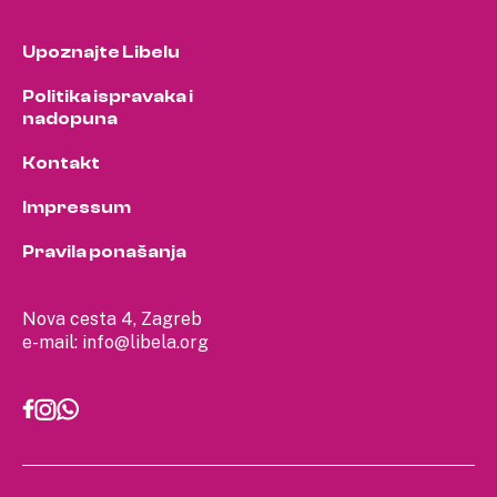
Upoznajte Libelu
Politika ispravaka i
nadopuna
Kontakt
Impressum
Pravila ponašanja
Nova cesta 4, Zagreb
e-mail:
info@libela.org