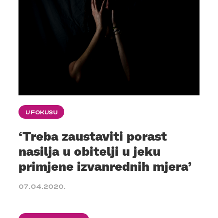
U FOKUSU
‘Treba zaustaviti porast
nasilja u obitelji u jeku
primjene izvanrednih mjera’
07.04.2020.