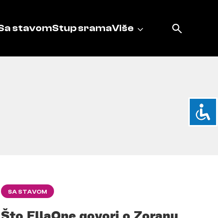
Sa stavom
Stup srama
Više
SA STAVOM
Što EllaOne govori o Zoranu