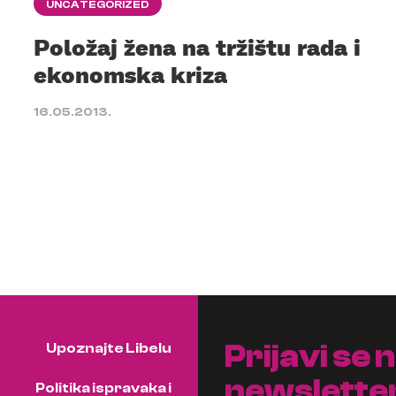
UNCATEGORIZED
Položaj žena na tržištu rada i
ekonomska kriza
16.05.2013.
Prijavi se 
Upoznajte Libelu
newslette
Politika ispravaka i