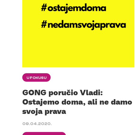
U FOKUSU
GONG poručio Vladi:
Ostajemo doma, ali ne damo
svoja prava
09.04.2020.