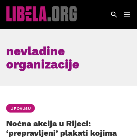
Skip
to
content
nevladine
organizacije
U FOKUSU
Noćna akcija u Rijeci:
‘prepravljeni’ plakati kojima