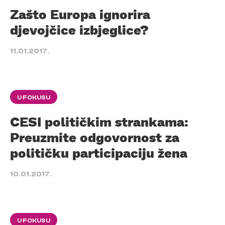
Zašto Europa ignorira
djevojčice izbjeglice?
11.01.2017.
U FOKUSU
CESI političkim strankama:
Preuzmite odgovornost za
političku participaciju žena
10.01.2017.
U FOKUSU