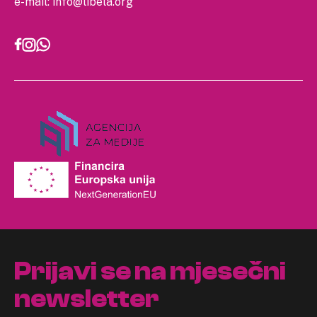
e-mail:
info@libela.org
Prijavi se na mjesečni
newsletter