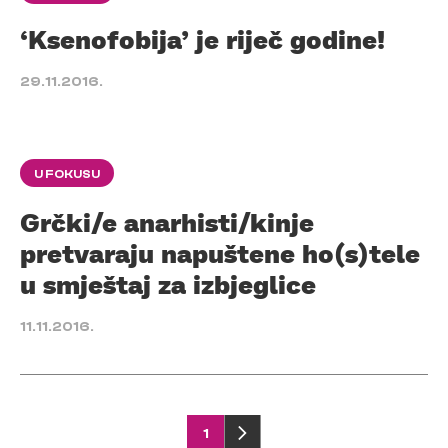
‘Ksenofobija’ je riječ godine!
29.11.2016.
U FOKUSU
Grčki/e anarhisti/kinje
pretvaraju napuštene ho(s)tele
u smještaj za izbjeglice
11.11.2016.
Posts
1