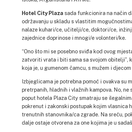
Hotel City Plaza
sada funkcionira na način d
održavanju u skladu s vlastitim mogućnostima
nalaze kuhari/ce, učitelji/ce, doktori/ce, inžin
zajednice doprinose i mnogi/e volonteri/ke.
“Ono što mi se posebno sviđa kod ovog mjesta
zatvoriti vrata i biti sama sa svojom obitelji”
koja je, u gumenom čamcu, s mužem i djecom u
Izbjeglicama je potrebna pomoć i ovakva su mj
pretrpanih, hladnih i vlažnih kampova. No, ne 
poput hotela Plaza City smatraju se ilegalnima 
pokrenut i zakonski postupak kojim vlasnica h
trenutnih stanovnika/ca zgrade. Na sreću, pok
dalje ostaje otvorena za one kojima je u sadaš