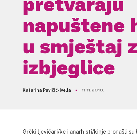
pretvaraju
napuštene h
u smještaj 
izbjeglice
Katarina Pavičić-Ivelja
11.11.2016.
Grčki ljevičari/ke i anarhisti/kinje pronašli s