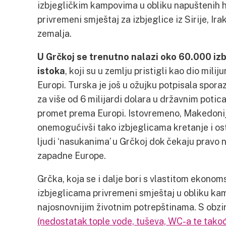
izbjegličkim kampovima u obliku napuštenih ho
privremeni smještaj za izbjeglice iz Sirije, Ira
zemalja.
U Grčkoj se trenutno nalazi oko 60.000 izbj
istoka
, koji su u zemlju pristigli kao dio mil
Europi. Turska je još u ožujku potpisala spo
za više od 6 milijardi dolara u državnim potica
promet prema Europi. Istovremeno, Makedonija
onemogućivši tako izbjeglicama kretanje i ost
ljudi ‘nasukanima’ u Grčkoj dok čekaju pravo n
zapadne Europe.
Grčka, koja se i dalje bori s vlastitom ekonom
izbjeglicama privremeni smještaj u obliku ka
najosnovnijim životnim potrepštinama. S obz
(nedostatak tople vode, tuševa, WC-a te takođe