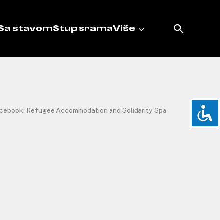
Sa stavom
Stup srama
Više
cebook: Refugee Accommodation and Solidarity Spa