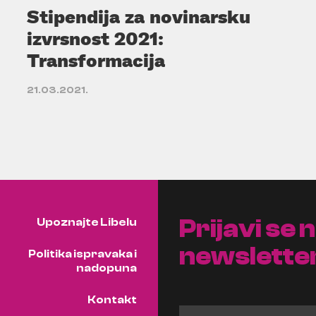
Stipendija za novinarsku
izvrsnost 2021:
Transformacija
21.03.2021.
Prijavi se 
Upoznajte Libelu
newslette
Politika ispravaka i
nadopuna
Kontakt