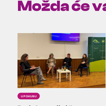
Možda će va
U FOKUSU