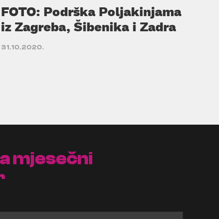
FOTO: Podrška Poljakinjama
iz Zagreba, Šibenika i Zadra
31.10.2020.
na mjesečni
r