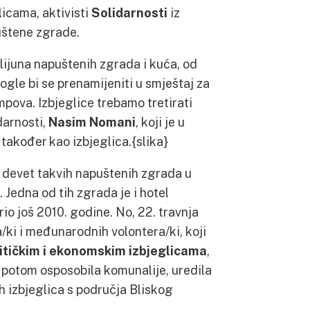
licama, aktivisti
Solidarnosti
iz
puštene zgrade.
lijuna napuštenih zgrada i kuća, od
gle bi se prenamijeniti u smještaj za
mpova. Izbjeglice trebamo tretirati
darnosti,
Nasim Nomani
, koji je u
također kao izbjeglica.{slika}
i devet takvih napuštenih zgrada u
 Jedna od tih zgrada je i hotel
rio još 2010. godine. No, 22. travnja
a/ki i međunarodnih volontera/ki, koji
olitičkim i ekonomskim izbjeglicama
,
e potom osposobila komunalije, uredila
ih izbjeglica s područja Bliskog