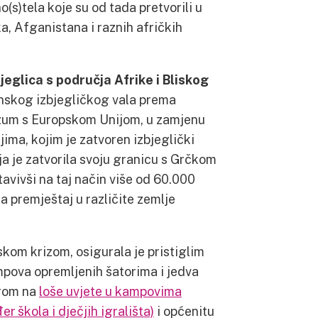
(s)tela koje su od tada pretvorili u
ka, Afganistana i raznih afričkih
eglica s područja Afrike i Bliskog
ijunskog izbjegličkog vala prema
razum s Europskom Unijom, u zamjenu
jima, kojim je zatvoren izbjeglički
 je zatvorila svoju granicu s Grčkom
avivši na taj način više od 60.000
a premještaj u različite zemlje
skom krizom, osigurala je pristiglim
mpova opremljenih šatorima i jedva
irom na
loše uvjete u kampovima
r škola i dječjih igrališta)
i općenitu