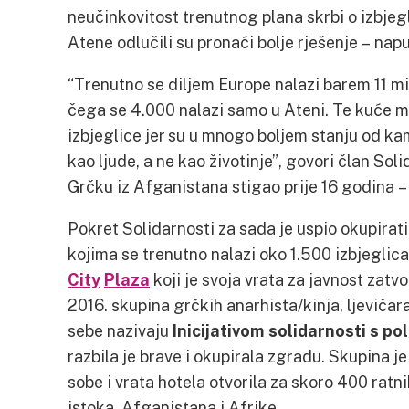
neučinkovitost trenutnog plana skrbi o izbjeg
Atene odlučili su pronaći bolje rješenje – na
“Trenutno se diljem Europe nalazi barem 11 mi
čega se 4.000 nalazi samo u Ateni. Te kuće mo
izbjeglice jer su u mnogo boljem stanju od ka
kao ljude, a ne kao životinje”, govori član Soli
Grčku iz Afganistana stigao prije 16 godina – 
Pokret Solidarnosti za sada je uspio okupirat
kojima se trenutno nalazi oko 1.500 izbjeglica.
City
Plaza
koji je svoja vrata za javnost zatvo
2016. skupina grčkih anarhista/kinja, ljevičar
sebe nazivaju
Inicijativom solidarnosti s p
razbila je brave i okupirala zgradu. Skupina j
sobe i vrata hotela otvorila za skoro 400 ratn
istoka, Afganistana i Afrike.