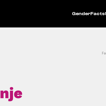
GenderFacts
Fa
inje