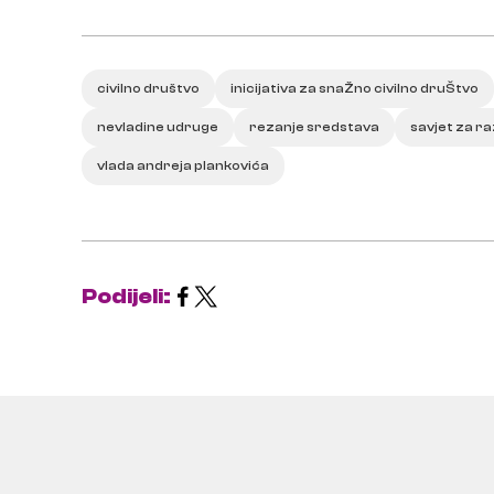
civilno društvo
inicijativa za snaŽno civilno druŠtvo
nevladine udruge
rezanje sredstava
savjet za ra
vlada andreja plankovića
Podijeli: