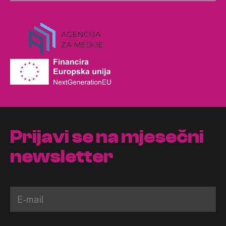
Prijavi se na mjesečni
newsletter