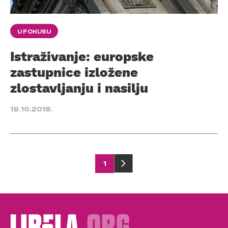
U FOKUSU
Istraživanje: europske
zastupnice izložene
zlostavljanju i nasilju
19.10.2018.
Posts
1
pagination