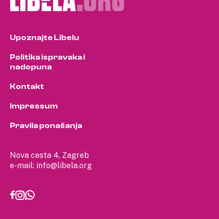
Upoznajte Libelu
Politika ispravaka i
nadopuna
Kontakt
Impressum
Pravila ponašanja
Nova cesta 4, Zagreb
e-mail:
info@libela.org