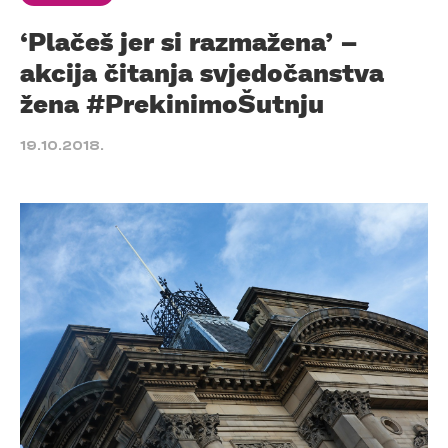
‘Plačeš jer si razmažena’ –
akcija čitanja svjedočanstva
žena #PrekinimoŠutnju
19.10.2018.