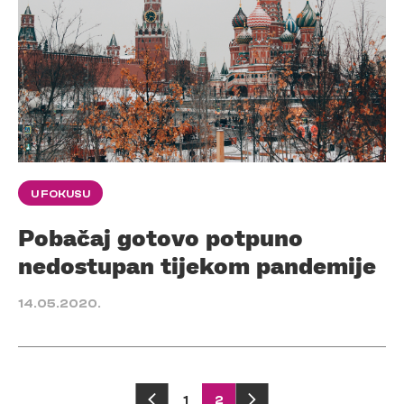
U FOKUSU
Pobačaj gotovo potpuno
nedostupan tijekom pandemije
14.05.2020.
1
2