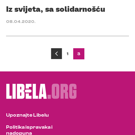
Iz svijeta, sa solidarnošću
08.04.2020.
Posts
1
3
pagination
Upoznajte Libelu
Politika ispravaka i
nadopuna