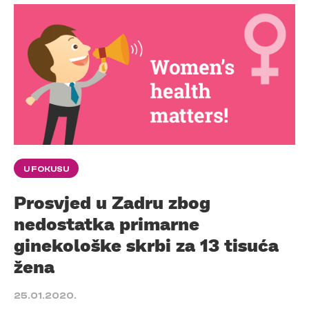
U FOKUSU
Prosvjed u Zadru zbog
nedostatka primarne
ginekološke skrbi za 13 tisuća
žena
25.01.2020.