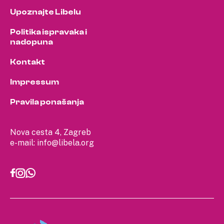
Upoznajte Libelu
Politika ispravaka i
nadopuna
Kontakt
Impressum
Pravila ponašanja
Nova cesta 4, Zagreb
e-mail:
info@libela.org