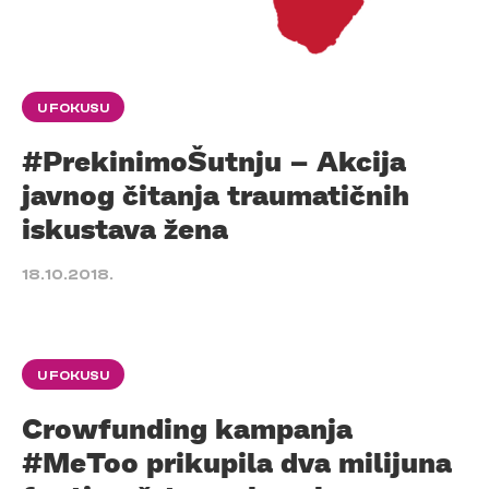
U FOKUSU
#PrekinimoŠutnju – Akcija
javnog čitanja traumatičnih
iskustava žena
18.10.2018.
U FOKUSU
Crowfunding kampanja
#MeToo prikupila dva milijuna