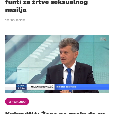
funti za žrtve seksualnog
nasilja
16.10.2018.
U FOKUSU
Kujundžić: Žene ne znaju da su