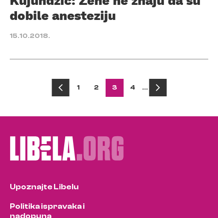
dobile anesteziju
15.10.2018.
Posts
1
2
3
4
…
pagination
Upoznajte Libelu
Politika ispravaka i
nadopuna