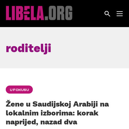
Skip
to
content
roditelji
U FOKUSU
Žene u Saudijskoj Arabiji na
lokalnim izborima: korak
naprijed, nazad dva