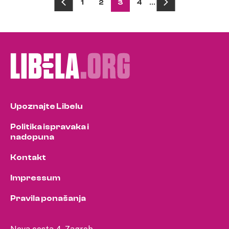
Posts
1
2
3
4
…
pagination
Upoznajte Libelu
Politika ispravaka i
nadopuna
Kontakt
Impressum
Pravila ponašanja