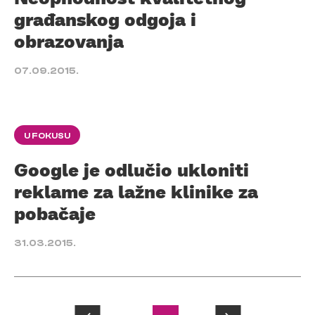
građanskog odgoja i
obrazovanja
07.09.2015.
U FOKUSU
Google je odlučio ukloniti
reklame za lažne klinike za
pobačaje
31.03.2015.