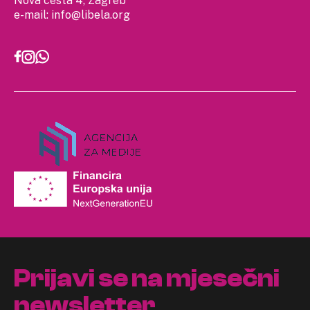
Nova cesta 4, Zagreb
e-mail:
info@libela.org
Prijavi se na mjesečni
newsletter