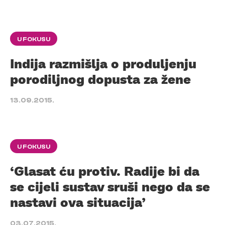
U FOKUSU
Indija razmišlja o produljenju
porodiljnog dopusta za žene
13.09.2015.
U FOKUSU
‘Glasat ću protiv. Radije bi da
se cijeli sustav sruši nego da se
nastavi ova situacija’
03.07.2015.