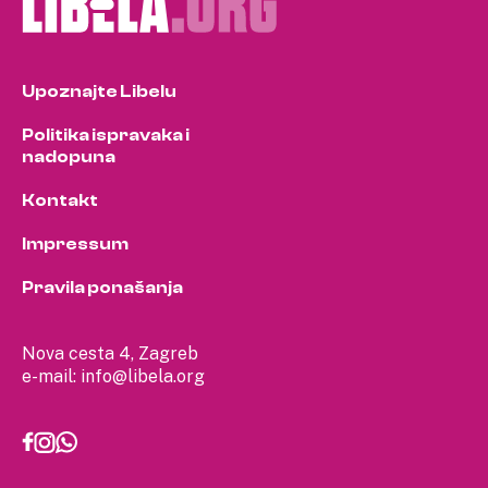
Upoznajte Libelu
Politika ispravaka i
nadopuna
Kontakt
Impressum
Pravila ponašanja
Nova cesta 4, Zagreb
e-mail:
info@libela.org