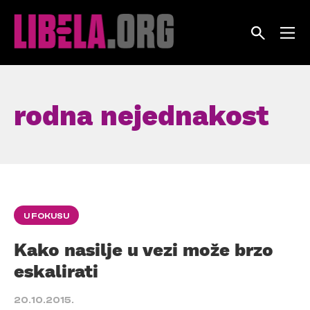
Skip
to
content
rodna nejednakost
U FOKUSU
Kako nasilje u vezi može brzo
eskalirati
20.10.2015.