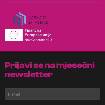
Prijavi se na mjesečni
newsletter