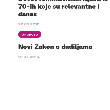
70-ih koje su relevantne i
danas
22.05.2016.
U FOKUSU
Novi Zakon o dadiljama
01.04.2013.