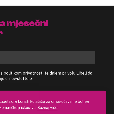
na mjesečni
r
 politikom privatnosti te dajem privolu Libeli da
anje e-newslettera
Libela.org koristi kolačiće za omogućavanje boljeg
korisničkog iskustva.
Saznaj više
.