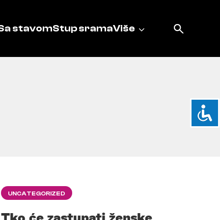
Sa stavom
Stup srama
Više
UNCATEGORIZED
Tko će zastupati ženske