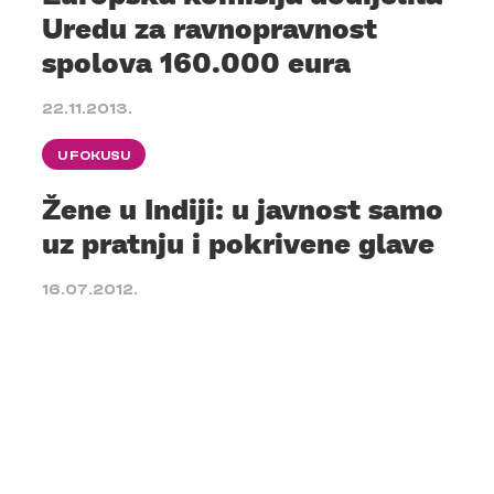
Uredu za ravnopravnost
spolova 160.000 eura
22.11.2013.
U FOKUSU
Žene u Indiji: u javnost samo
uz pratnju i pokrivene glave
16.07.2012.