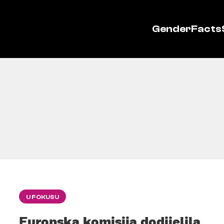
GenderFacts
U FOKUSU
Europska komisija dodijelila