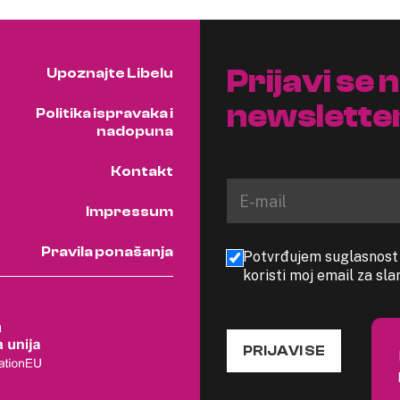
Prijavi se 
Upoznajte Libelu
newslette
Politika ispravaka i
nadopuna
Kontakt
Impressum
Pravila ponašanja
Potvrđujem suglasnost s
koristi moj email za sl
PRIJAVI SE