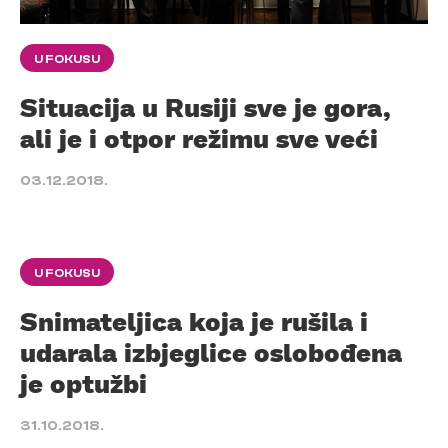
U FOKUSU
Situacija u Rusiji sve je gora,
ali je i otpor režimu sve veći
03.12.2018.
U FOKUSU
Snimateljica koja je rušila i
udarala izbjeglice oslobođena
je optužbi
31.10.2018.