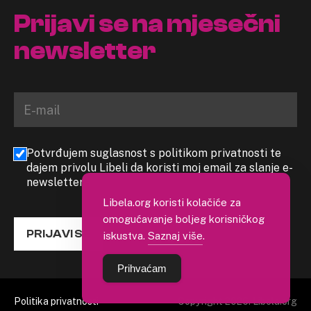
Prijavi se na mjesečni
newsletter
Potvrđujem suglasnost s politikom privatnosti te
dajem privolu Libeli da koristi moj email za slanje e-
newslettera
Libela.org koristi kolačiće za
omogućavanje boljeg korisničkog
PRIJAVI SE
iskustva.
Saznaj više
.
Prihvaćam
Politika privatnosti
Copyright 2026. Libela.org