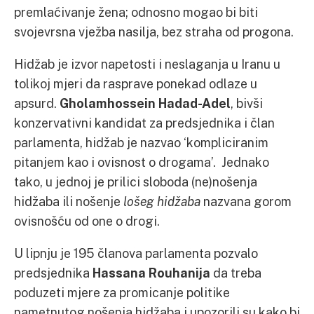
premlaćivanje žena; odnosno mogao bi biti
svojevrsna vježba nasilja, bez straha od progona.
Hidžab je izvor napetosti i neslaganja u Iranu u
tolikoj mjeri da rasprave ponekad odlaze u
apsurd.
Gholamhossein Hadad-Adel
, bivši
konzervativni kandidat za predsjednika i član
parlamenta, hidžab je nazvao ‘kompliciranim
pitanjem kao i ovisnost o drogama’. Jednako
tako, u jednoj je prilici sloboda (ne)nošenja
hidžaba ili nošenje
lošeg hidžaba
nazvana gorom
ovisnošću od one o drogi.
U lipnju je 195 članova parlamenta pozvalo
predsjednika
Hassana Rouhanija
da treba
poduzeti mjere za promicanje politike
nametnutog nošenja hidžaba i upozorili su kako bi