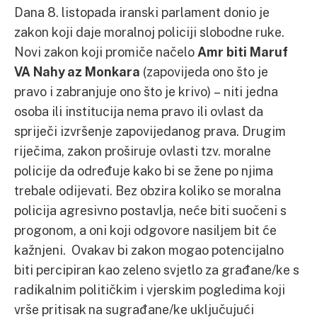
Dana 8. listopada iranski parlament donio je
zakon koji daje moralnoj policiji slobodne ruke.
Novi zakon koji promiče načelo
Amr
biti Maruf
VA Nahy az Monkara
(zapovijeda ono što je
pravo i zabranjuje ono što je krivo) – niti jedna
osoba ili institucija nema pravo ili ovlast da
spriječi izvršenje zapovijedanog prava. Drugim
riječima, zakon proširuje ovlasti tzv. moralne
policije da određuje kako bi se žene po njima
trebale odijevati. Bez obzira koliko se moralna
policija agresivno postavlja, neće biti suočeni s
progonom, a oni koji odgovore nasiljem bit će
kažnjeni. Ovakav bi zakon mogao potencijalno
biti percipiran kao zeleno svjetlo za građane/ke s
radikalnim političkim i vjerskim pogledima koji
vrše pritisak na sugrađane/ke uključujući