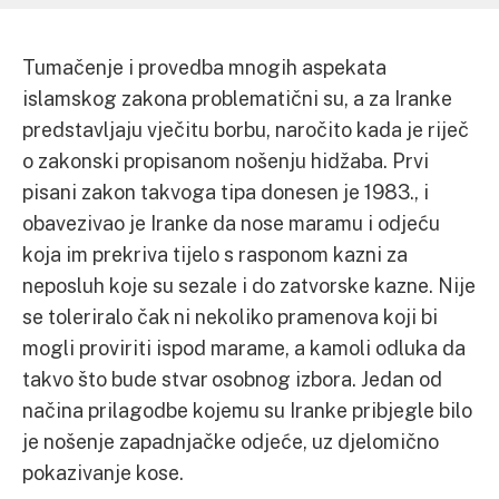
Tumačenje i provedba mnogih aspekata
islamskog zakona problematični su, a za Iranke
predstavljaju vječitu borbu, naročito kada je riječ
o zakonski propisanom nošenju hidžaba. Prvi
pisani zakon takvoga tipa donesen je 1983., i
obavezivao je Iranke da nose maramu i odjeću
koja im prekriva tijelo s rasponom kazni za
neposluh koje su sezale i do zatvorske kazne. Nije
se toleriralo čak ni nekoliko pramenova koji bi
mogli proviriti ispod marame, a kamoli odluka da
takvo što bude stvar osobnog izbora. Jedan od
načina prilagodbe kojemu su Iranke pribjegle bilo
je nošenje zapadnjačke odjeće, uz djelomično
pokazivanje kose.