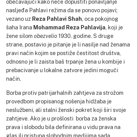
obećavajući kako neće dopustiti ponavljanje
nasljeđa Pahlavi režima da se ponovo pojavi;
vezano uz
Reza Pahlavi Shah
, oca pokojnog
šaha Irana
Mohammad Reza Pahlavija
, koji je
žene silom
obezvelio
1930. godine. S druge
strane, postavio je pitanje je li nasilje nad ženama
pravi način kojim se postiže čestitost društva,
odnosno je li zaista baš trpanje žena u kombije i
prebacivanje u lokalne zatvore jedini mogući
način.
Borba protiv patrijarhalnih zahtjeva za strožom
provedbom propisanog nošenja hidžaba je
neslužbeni, ali stalni ženski pokret koji širi svoje
zahtjeve. Ako je u prošlosti borba za ženska
prava i slobodu bila definirana u vidu prava na
glas ili pristupa slobodnim medijima sada