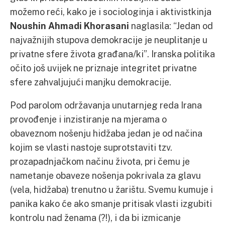
možemo reći, kako je i sociologinja i aktivistkinja
Noushin Ahmadi Khorasani
naglasila: “Jedan od
najvažnijih stupova demokracije je neuplitanje u
privatne sfere života građana/ki”. Iranska politika
očito još uvijek ne priznaje integritet privatne
sfere zahvaljujući manjku demokracije.
Pod parolom održavanja unutarnjeg reda Irana
provođenje i inzistiranje na mjerama o
obaveznom nošenju hidžaba jedan je od načina
kojim se vlasti nastoje suprotstaviti tzv.
prozapadnjačkom načinu života, pri čemu je
nametanje obaveze nošenja pokrivala za glavu
(vela, hidžaba) trenutno u žarištu. Svemu kumuje i
panika kako će ako smanje pritisak vlasti izgubiti
kontrolu nad ženama (?!), i da bi izmicanje