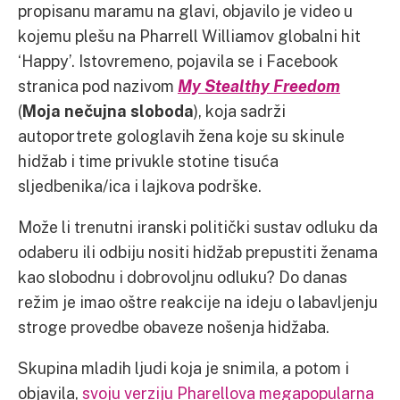
propisanu maramu na glavi, objavilo je video u
kojemu plešu na Pharrell Williamov globalni hit
‘Happy’. Istovremeno, pojavila se i Facebook
stranica pod nazivom
My Stealthy Freedom
(
Moja nečujna sloboda
), koja sadrži
autoportrete gologlavih žena koje su skinule
hidžab i time privukle stotine tisuća
sljedbenika/ica i lajkova podrške.
Može li trenutni iranski politički sustav odluku da
odaberu ili odbiju nositi hidžab prepustiti ženama
kao slobodnu i dobrovoljnu odluku? Do danas
režim je imao oštre reakcije na ideju o labavljenju
stroge provedbe obaveze nošenja hidžaba.
Skupina mladih ljudi koja je snimila, a potom i
objavila,
svoju verziju Pharellova megapopularna