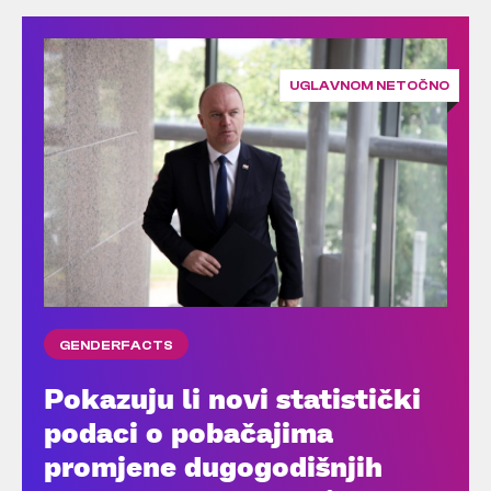
UGLAVNOM NETOČNO
GENDERFACTS
Pokazuju li novi statistički
podaci o pobačajima
promjene dugogodišnjih