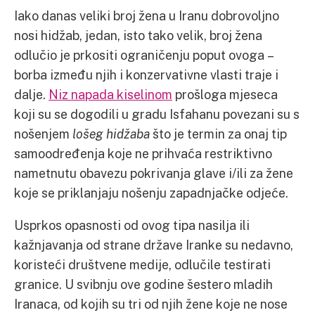
Iako danas veliki broj žena u Iranu dobrovoljno
nosi hidžab, jedan, isto tako velik, broj žena
odlučio je prkositi ograničenju poput ovoga –
borba između njih i konzervativne vlasti traje i
dalje.
Niz napada kiselinom
prošloga mjeseca
koji su se dogodili u gradu Isfahanu povezani su s
nošenjem
lošeg hidžaba
što je termin za onaj tip
samoodređenja koje ne prihvaća restriktivno
nametnutu obavezu pokrivanja glave i/ili za žene
koje se priklanjaju nošenju zapadnjačke odjeće.
Usprkos opasnosti od ovog tipa nasilja ili
kažnjavanja od strane države Iranke su nedavno,
koristeći društvene medije, odlučile testirati
granice. U svibnju ove godine šestero mladih
Iranaca, od kojih su tri od njih žene koje ne nose