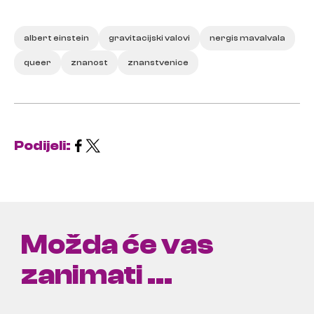
albert einstein
gravitacijski valovi
nergis mavalvala
queer
znanost
znanstvenice
Podijeli:
Možda će vas
zanimati ...