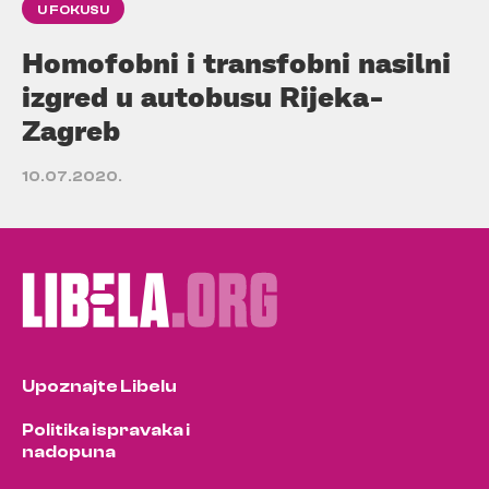
U FOKUSU
Homofobni i transfobni nasilni
izgred u autobusu Rijeka-
Zagreb
10.07.2020.
Upoznajte Libelu
Politika ispravaka i
nadopuna