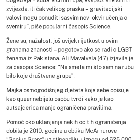
događaja – sudara crnih rupa, eksplozivne smrti
zvijezda, ili čak velikog praska – gravitacijski
valovi mogu ponuditi sasvim novi okvir učenja o
svemiru”, piše popularni časopis Science.
Žene su, nažalost, još uvijek rijetkost u ovim
granama znanosti – pogotovo ako se radi o LGBT
ženama iz Pakistana. Ali Mavalvala (47) izjavila je
za časopis Science: “Ne smeta mi što sam na rubu
bilo koje društvene grupe”.
Majka osmogodišnjeg djeteta koja sebe opisuje
kao queer nebijelu osobu tvrdi kako je kao
autsajderica manje ograničena pravilima.
Pomoć oko uklanjanja nekih od tih ograničenja
dobila je 2010. godine u obliku McArhurove
“Genius Grant” uz stipendiju u iznosu od 625,000