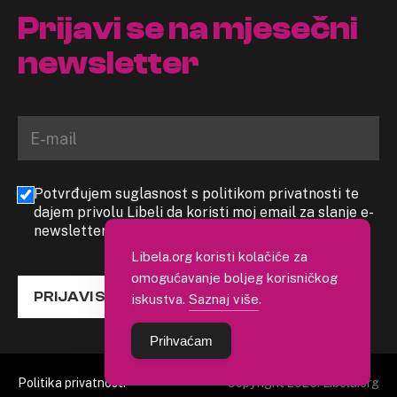
Prijavi se na mjesečni
newsletter
Potvrđujem suglasnost s politikom privatnosti te
dajem privolu Libeli da koristi moj email za slanje e-
newslettera
Libela.org koristi kolačiće za
omogućavanje boljeg korisničkog
PRIJAVI SE
iskustva.
Saznaj više
.
Prihvaćam
Politika privatnosti
Copyright 2026. Libela.org