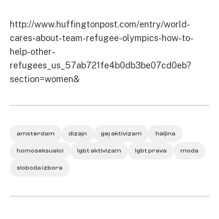
http://www.huffingtonpost.com/entry/world-
cares-about-team-refugee-olympics-how-to-
help-other-
refugees_us_57ab721fe4b0db3be07cd0eb?
section=women&
amsterdam
dizajn
gej aktivizam
haljina
homoseksualci
lgbt aktivizam
lgbt prava
moda
sloboda izbora