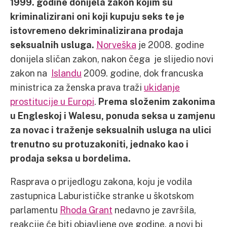
1999. godine donijela zakon kojim su
kriminalizirani oni koji kupuju seks te je
istovremeno dekriminalizirana prodaja
seksualnih usluga.
Norveška
je 2008. godine
donijela sličan zakon, nakon čega je slijedio novi
zakon na
Islandu
2009. godine, dok francuska
ministrica za ženska prava traži
ukidanje
prostitucije u Europi
.
Prema složenim zakonima
u Engleskoj i Walesu, ponuda seksa u zamjenu
za novac i traženje seksualnih usluga na ulici
trenutno su protuzakoniti, jednako kao i
prodaja seksa u bordelima.
Rasprava o prijedlogu zakona, koju je vodila
zastupnica Laburističke stranke u škotskom
parlamentu
Rhoda Grant
nedavno je završila,
reakcije će biti objavljene ove godine, a novi bi