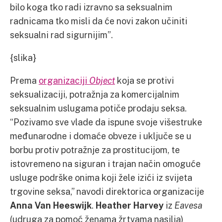
bilo koga tko radi izravno sa seksualnim
radnicama tko misli da će novi zakon učiniti
seksualni rad sigurnijim”.
{slika}
Prema
organizaciji
Object
koja se protivi
seksualizaciji, potražnja za komercijalnim
seksualnim uslugama potiče prodaju seksa.
“Pozivamo sve vlade da ispune svoje višestruke
međunarodne i domaće obveze i uključe se u
borbu protiv potražnje za prostitucijom, te
istovremeno na siguran i trajan način omoguće
usluge podrške onima koji žele izići iz svijeta
trgovine seksa,” navodi direktorica organizacije
Anna Van Heeswijk
.
Heather Harvey
iz
Eavesa
(udruga za pomoć ženama žrtvama nasilja)