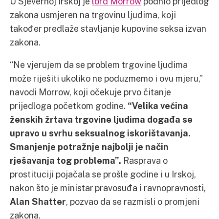
U Sjevernoj Irskoj je
lord Morrow
podnio prijedlog
zakona usmjeren na trgovinu ljudima, koji
također predlaže stavljanje kupovine seksa izvan
zakona.
“Ne vjerujem da se problem trgovine ljudima
može riješiti ukoliko ne poduzmemo i ovu mjeru,”
navodi Morrow, koji očekuje prvo čitanje
prijedloga početkom godine.
“Velika većina
ženskih žrtava trgovine ljudima događa se
upravo u svrhu seksualnog iskorištavanja.
Smanjenje potražnje najbolji je način
rješavanja tog problema”.
Rasprava o
prostituciji pojačala se prošle godine i u Irskoj,
nakon što je ministar pravosuđa i ravnopravnosti,
Alan Shatter
, pozvao da se razmisli o promjeni
zakona.