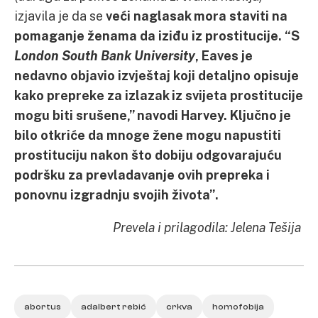
izjavila je da se
veći naglasak mora staviti na
pomaganje ženama da iziđu iz prostitucije. “S
London South Bank University
, Eaves je
nedavno objavio izvještaj koji detaljno opisuje
kako prepreke za izlazak iz svijeta prostitucije
mogu biti srušene,” navodi Harvey. Ključno je
bilo otkriće da mnoge žene mogu napustiti
prostituciju nakon što dobiju odgovarajuću
podršku za prevladavanje ovih prepreka i
ponovnu izgradnju svojih života”.
Prevela i prilagodila: Jelena Tešija
abortus
adalbert rebić
crkva
homofobija