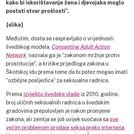
kako bi iskorištavanje žena i djevojaka moglo
postati stvar prošlosti”.
{slika}
Međutim, dosta se raspravljalo o vrijednosti
švedskog modela.
Consenting Adult Action
Network
nazvala ga je “zakonom mržnje protiv
prostitucije”, a kritike prijedloga zakona u
Škotskoj idu prema tome da bi potez mogao imati
“ozbiljne posljedice” za seksualne radnice.
Prema
izvješću švedske vlade
iz 2010. godine,
broj uličnih seksualnih radnica u švedskim
gradovima prepolovljen je nakon promjene
zakona, ali zemlja se još uvijek suočava sa
sve
većim problemom prodaje seksa preko interneta
.