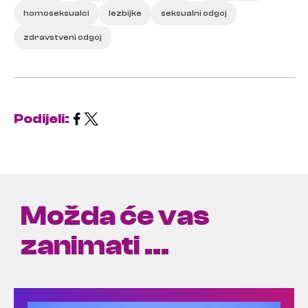
homoseksualci
lezbijke
seksualni odgoj
zdravstveni odgoj
Podijeli:
Možda će vas
zanimati ...