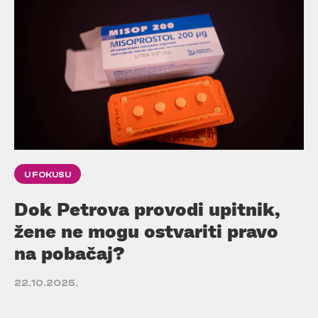
U FOKUSU
Dok Petrova provodi upitnik,
žene ne mogu ostvariti pravo
na pobačaj?
22.10.2025.