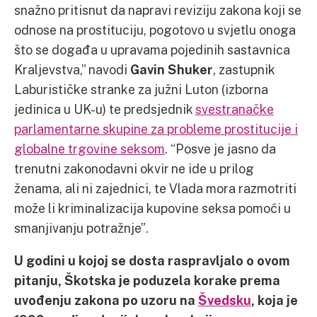
snažno pritisnut da napravi reviziju zakona koji se
odnose na prostituciju, pogotovo u svjetlu onoga
što se događa u upravama pojedinih sastavnica
Kraljevstva,” navodi
Gavin Shuker
, zastupnik
Laburističke stranke za južni Luton (izborna
jedinica u UK-u) te predsjednik
svestranačke
parlamentarne skupine za probleme prostitucije i
globalne trgovine seksom
. “Posve je jasno da
trenutni zakonodavni okvir ne ide u prilog
ženama, ali ni zajednici, te Vlada mora razmotriti
može li kriminalizacija kupovine seksa pomoći u
smanjivanju potražnje”.
U godini u kojoj se dosta raspravljalo o ovom
pitanju, Škotska je poduzela korake prema
uvođenju zakona po uzoru na
Švedsku
, koja je