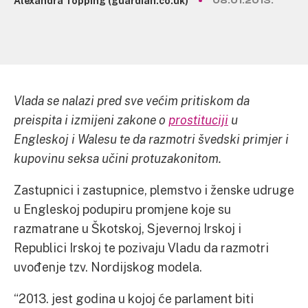
Alexandra Topping (guardian.co.uk)
08.01.2013.
Vlada se nalazi pred sve većim pritiskom da
preispita i izmijeni zakone o
prostituciji
u
Engleskoj i Walesu te da razmotri švedski primjer i
kupovinu seksa učini protuzakonitom.
Zastupnici i zastupnice, plemstvo i ženske udruge
u Engleskoj podupiru promjene koje su
razmatrane u Škotskoj, Sjevernoj Irskoj i
Republici Irskoj te pozivaju Vladu da razmotri
uvođenje tzv. Nordijskog modela.
“2013. jest godina u kojoj će parlament biti