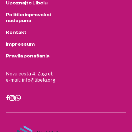
Upoznajte Libelu
Politika ispravaka i
nadopuna
Kontakt
Impressum
Pravila ponašanja
Nova cesta 4, Zagreb
e-mail:
info@libela.org