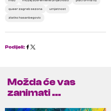
msu
muzej suvremene umjetnosti
platforma 112
queer zagreb sezona
umjetnost
zlatko hasanbegovic
Podijeli:
Možda će vas
zanimati ...