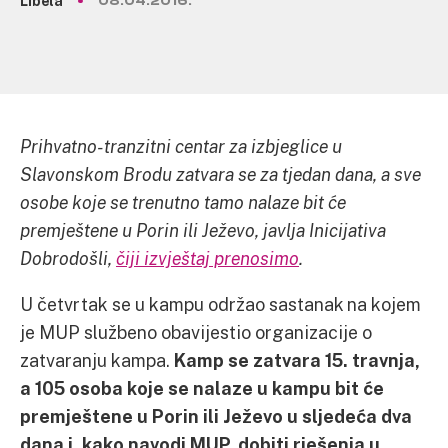
Libela
08.04.2016.
Prihvatno-tranzitni centar za izbjeglice u
Slavonskom Brodu zatvara se za tjedan dana, a sve
osobe koje se trenutno tamo nalaze bit će
premještene u Porin ili Ježevo, javlja Inicijativa
Dobrodošli,
čiji izvještaj prenosimo
.
U četvrtak se u kampu održao sastanak na kojem
je MUP službeno obavijestio organizacije o
zatvaranju kampa.
Kamp se zatvara 15. travnja,
a 105 osoba koje se nalaze u kampu bit će
premještene u Porin ili Ježevo u sljedeća dva
dana i, kako navodi MUP, dobiti rješenja u