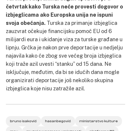
četvrtak kako Turska neće provesti dogovor o
izbjeglicama ako Europska unija ne ispuni
svoja obećanja.
Turska za primanje izbjeglica
zauzvrat očekuje financijsku pomoć EU od 6
milijardi eura i ukidanje viza za turske građane u
lipnju. Grčka je nakon prve deportacije u nedjelju
najavila kako će zbog sve većeg broja izbjeglica
koji traže azil uvesti “stanku” od 15 dana. Ne
isključuje, međutim, da bi se idućih dana mogle
organizirati deportacije još nekoliko skupina
izbjeglica koje nisu zatražile azil.
bruno isaković
hasanbegović
ministarstvo kulture