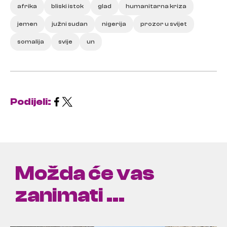
afrika
bliski istok
glad
humanitarna kriza
jemen
južni sudan
nigerija
prozor u svijet
somalija
svije
un
Podijeli:
Možda će vas
zanimati ...