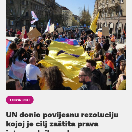
U FOKUSU
UN donio povijesnu rezoluciju
kojoj je cilj zaštita prava